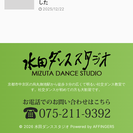
した
2025/12/22
京都市中京区の烏丸御池駅から徒歩３分の広くて明るい社交ダンス教室で
す。社交ダンスが初めての方も大歓迎です。
© 2026 水田ダンススタジオ Powered by
AFFINGER5